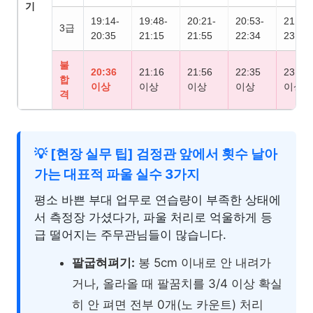
기
19:14-
19:48-
20:21-
20:53-
21:30-
3급
20:35
21:15
21:55
22:34
23:19
불
20:36
21:16
21:56
22:35
23:20
합
이상
이상
이상
이상
이상
격
💡 [현장 실무 팁] 검정관 앞에서 횟수 날아
가는 대표적 파울 실수 3가지
평소 바쁜 부대 업무로 연습량이 부족한 상태에
서 측정장 가셨다가, 파울 처리로 억울하게 등
급 떨어지는 주무관님들이 많습니다.
팔굽혀펴기:
봉 5cm 이내로 안 내려가
거나, 올라올 때 팔꿈치를 3/4 이상 확실
히 안 펴면 전부 0개(노 카운트) 처리