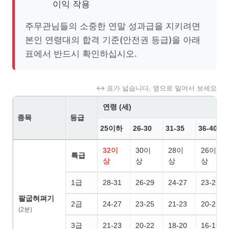
이익 작용
주무관님들의 소중한 연말 성과급을 지키려면
본인 연령대의 합격 기준(안전권 등급)을 아래
표에서 반드시 확인하십시오.
↔ 표가 넓습니다. 옆으로 밀어서 보세요
연령 (세)
종목
등급
25이하
26-30
31-35
36-40
32이
30이
28이
26이
특급
상
상
상
상
1급
28-31
26-29
24-27
23-25
팔굽혀펴기
2급
24-27
23-25
21-23
20-22
(2분)
3급
21-23
20-22
18-20
16-19