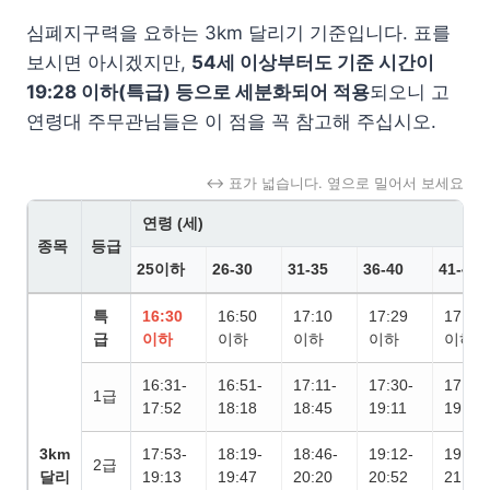
심폐지구력을 요하는 3km 달리기 기준입니다. 표를
보시면 아시겠지만,
54세 이상부터도 기준 시간이
19:28 이하(특급) 등으로 세분화되어 적용
되오니 고
연령대 주무관님들은 이 점을 꼭 참고해 주십시오.
↔ 표가 넓습니다. 옆으로 밀어서 보세요
연령 (세)
종목
등급
25이하
26-30
31-35
36-40
41-43
특
16:30
16:50
17:10
17:29
17:49
급
이하
이하
이하
이하
이하
16:31-
16:51-
17:11-
17:30-
17:50-
1급
17:52
18:18
18:45
19:11
19:39
3km
17:53-
18:19-
18:46-
19:12-
19:40-
2급
달리
19:13
19:47
20:20
20:52
21:29