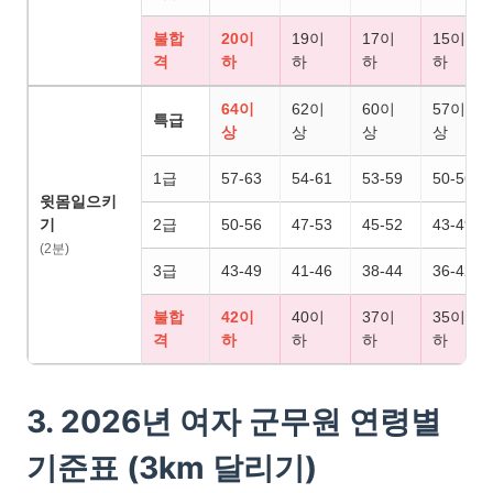
불합
20이
19이
17이
15이
격
하
하
하
하
64이
62이
60이
57이
특급
상
상
상
상
1급
57-63
54-61
53-59
50-56
윗몸일으키
기
2급
50-56
47-53
45-52
43-49
(2분)
3급
43-49
41-46
38-44
36-42
불합
42이
40이
37이
35이
격
하
하
하
하
3. 2026년 여자 군무원 연령별
기준표 (3km 달리기)