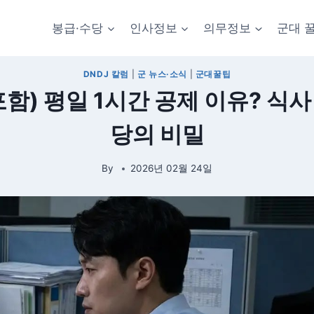
봉급·수당
인사정보
의무정보
군대 
DNDJ 칼럼
|
군 ​뉴스·소식
|
군대꿀팁
함) 평일 1시간 공제 이유? 식사
당의 비밀
By
2026년 02월 24일