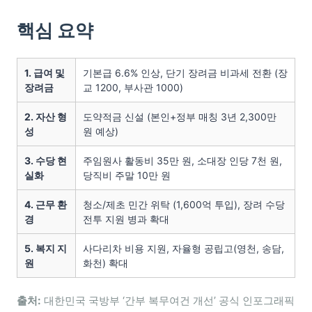
핵심 요약
1. 급여 및
기본급 6.6% 인상, 단기 장려금 비과세 전환 (장
장려금
교 1200, 부사관 1000)
2. 자산 형
도약적금 신설 (본인+정부 매칭 3년 2,300만
성
원 예상)
3. 수당 현
주임원사 활동비 35만 원, 소대장 인당 7천 원,
실화
당직비 주말 10만 원
4. 근무 환
청소/제초 민간 위탁 (1,600억 투입), 장려 수당
경
전투 지원 병과 확대
5. 복지 지
사다리차 비용 지원, 자율형 공립고(영천, 송담,
원
화천) 확대
출처:
대한민국 국방부 ‘간부 복무여건 개선’ 공식 인포그래픽