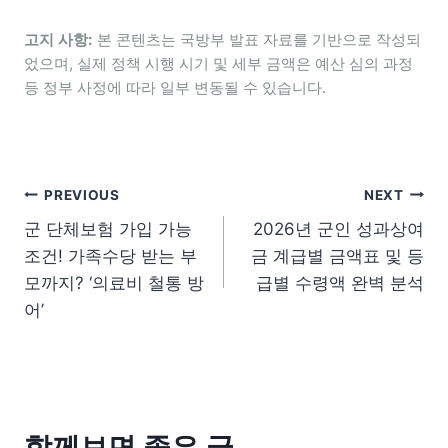
고지 사항:
본 콘텐츠는 국방부 발표 자료를 기반으로 작성되
었으며, 실제 정책 시행 시기 및 세부 금액은 예산 심의 과정
등 정부 사정에 따라 일부 변동될 수 있습니다.
글 탐색
PREVIOUS
NEXT
군 단체보험 가입 가능
2026년 군인 성과상여
조건! 가족수당 받는 부
금 계급별 금액표 및 등
모까지? ‘의료비 철통 방
급별 수령액 완벽 분석
어’
함께보면 좋은 글