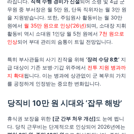
라집니다.
직책 수행 경비가 신설
되어 소령 및 4급 군
무원 중 부서장은 월 5만 원, 단독 직위자는 월 3만 원
을 지원받습니다. 또한, 주임원사 활동비는 월 30만
원에서
월 35만 원으로 인상(’26년)
되며, 소대장 지휘
활동비 역시 소대원 1인당 월 5천 원에서
7천 원으로
인상
되어 부대 관리의 숨통이 트일 전망입니다.
특히 부사관들의 사기 진작을 위해
‘장려 수당 8호’
지
급 대상이 기존 보병·기갑 위주에서
전투 지원 병과까
지 확대
됩니다. 이는 병과에 상관없이 군 복무의 가치
를 공정하게 인정받는 중요한 변화입니다.
당직비 10만 원 시대와 ‘잡무 해방’
휴식권 보장을 위한
[군 간부 처우 개선]
도 눈에 띕니
다. 당직 근무비는 단계적으로 인상되어 2026년에는