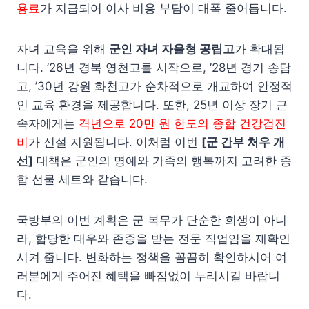
용료
가 지급되어 이사 비용 부담이 대폭 줄어듭니다.
자녀 교육을 위해
군인 자녀 자율형 공립고
가 확대됩
니다. ’26년 경북 영천고를 시작으로, ’28년 경기 송담
고, ’30년 강원 화천고가 순차적으로 개교하여 안정적
인 교육 환경을 제공합니다. 또한, 25년 이상 장기 근
속자에게는
격년으로 20만 원 한도의 종합 건강검진
비
가 신설 지원됩니다. 이처럼 이번
[군 간부 처우 개
선]
대책은 군인의 명예와 가족의 행복까지 고려한 종
합 선물 세트와 같습니다.
국방부의 이번 계획은 군 복무가 단순한 희생이 아니
라, 합당한 대우와 존중을 받는 전문 직업임을 재확인
시켜 줍니다. 변화하는 정책을 꼼꼼히 확인하시어 여
러분에게 주어진 혜택을 빠짐없이 누리시길 바랍니
다.