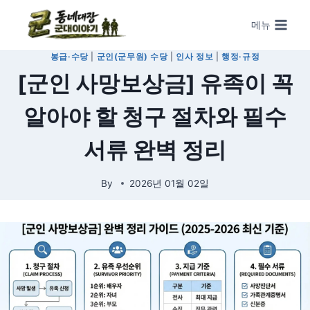
Skip to content
메뉴
봉급·수당
|
군인(군무원) 수당
|
인사 정보
|
행정·규정
[군인 사망보상금] 유족이 꼭
알아야 할 청구 절차와 필수
서류 완벽 정리
By
2026년 01월 02일