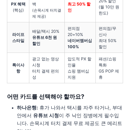
20% 할인
PX 혜택
백
최고 50% 할
(월 10만 원
(핵심)
인
(손목시계 터치결
한도)
제 제공)
편의점
편의점/무
배달/택시 20%
라이프
20+10%
신사
유튜브 6천 원
스타일
네이버멤버십
최대 50%
할인
100%
할인
광고 없는 영상
압도적 PX 할
패션/쇼핑
특이사
시청
인율
특화
항
터치 결제 편의
쇼핑 멤버십
GS POP 제
성
지원
휴
어떤 카드를 선택해야 할까요?
하나은행:
휴가 나와서 택시를 자주 타거나, 부대
안에서
유튜브 시청
이 주 낙인 장병에게 필수입
니다. 손목시계 터치 결제 무료 제공도 큰 메리트