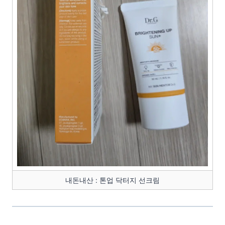
내돈내산 : 톤업 닥터지 선크림