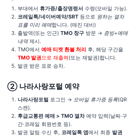
부대에서
휴가증/출장명령서
수령(모바일 가능).
코레일톡/네이버예약/SRT
등으로
원하는 열차
표를 미리 예매
합니다. (매진 대비)
출발역(또는 인근)
TMO 창구
방문 →
증빙+예매
내역
제시.
TMO에서
예매 티켓 환불 처리
후, 해당 구간을
TMO 발권
으로 재출력
(또는 재발권)합니다.
발권 받은 표로 승차.
② 나라사랑포털 예약
나라사랑포털
로그인 →
모바일 휴가증 등록
(QR
스캔).
후급교통편 예매 > TMO 열차
예약 입력(날짜·구
간·코레일 회원번호 등).
발권 알림 수신 후,
코레일톡 앱
에서 최종
발권