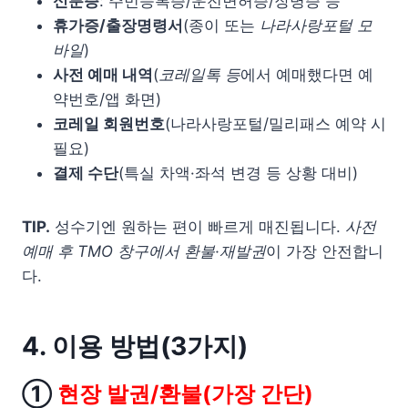
신분증
: 주민등록증/운전면허증/장병증 등
휴가증/출장명령서
(종이 또는
나라사랑포털 모
바일
)
사전 예매 내역
(
코레일톡 등
에서 예매했다면 예
약번호/앱 화면)
코레일 회원번호
(나라사랑포털/밀리패스 예약 시
필요)
결제 수단
(특실 차액·좌석 변경 등 상황 대비)
TIP.
성수기엔 원하는 편이 빠르게 매진됩니다.
사전
예매 후 TMO 창구에서 환불·재발권
이 가장 안전합니
다.
4. 이용 방법(3가지)
①
현장 발권/환불(가장 간단)