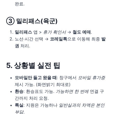
완료.
③ 밀리패스(육군)
밀리패스
앱 >
휴가 확인서
→
철도 예매
.
노선·시간 선택 →
코레일톡
으로 이동해 최종
발
권
처리.
5. 상황별 실전 팁
모바일만 들고 왔을 때
: 창구에서
모바일 휴가증
제시 가능. (화면밝기 최대로)
환승
: 환승표도 가능.
가능하면 한 번에
연결 구
간까지 처리 요청.
특실
: 지원은 가능하나
일반실과의 차액은 본인
부담
.