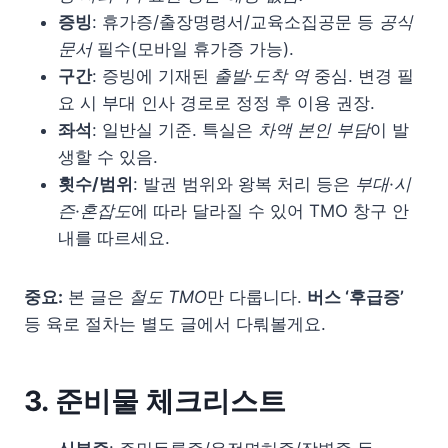
증빙
: 휴가증/출장명령서/교육소집공문 등
공식
문서
필수(모바일 휴가증 가능).
구간
: 증빙에 기재된
출발·도착 역
중심. 변경 필
요 시 부대 인사 경로로 정정 후 이용 권장.
좌석
: 일반실 기준. 특실은
차액 본인 부담
이 발
생할 수 있음.
횟수/범위
: 발권 범위와 왕복 처리 등은
부대·시
즌·혼잡도
에 따라 달라질 수 있어 TMO 창구 안
내를 따르세요.
중요:
본 글은
철도 TMO
만 다룹니다.
버스 ‘후급증’
등 육로 절차는 별도 글에서 다뤄볼게요.
3. 준비물 체크리스트