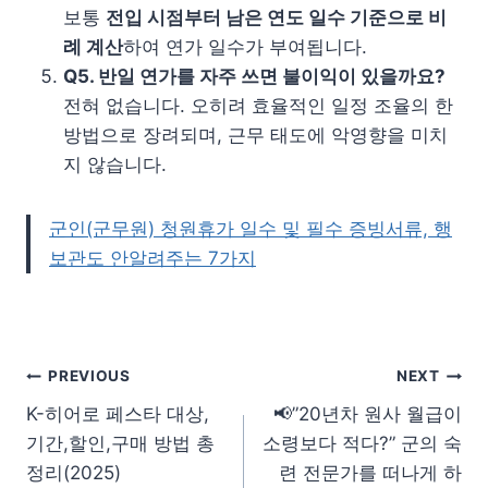
보통
전입 시점부터 남은 연도 일수 기준으로 비
례 계산
하여 연가 일수가 부여됩니다.
Q5. 반일 연가를 자주 쓰면 불이익이 있을까요?
전혀 없습니다. 오히려 효율적인 일정 조율의 한
방법으로 장려되며, 근무 태도에 악영향을 미치
지 않습니다.
군인(군무원) 청원휴가 일수 및 필수 증빙서류, 행
보관도 안알려주는 7가지
글 탐색
PREVIOUS
NEXT
K-히어로 페스타 대상,
📢”20년차 원사 월급이
기간,할인,구매 방법 총
소령보다 적다?” 군의 숙
정리(2025)
련 전문가를 떠나게 하