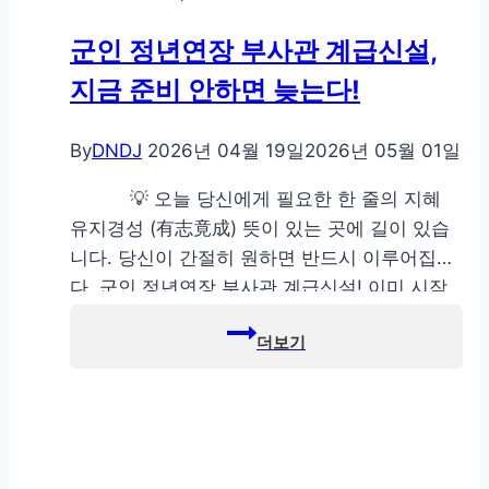
군인 정년연장 부사관 계급신설,
지금 준비 안하면 늦는다!
By
DNDJ
2026년 04월 19일
2026년 05월 01일
💡 오늘 당신에게 필요한 한 줄의 지혜
유지경성 (有志竟成) 뜻이 있는 곳에 길이 있습
니다. 당신이 간절히 원하면 반드시 이루어집니
다. 군인 정년연장 부사관 계급신설! 이미 시작
된 변화 신호 “왜 이런 변화가 이제야 나오지?”
이 질문부터 드는 분들이 많을 겁니다. 또는 “이
제 나온겨?”와 “나올때 됐지!”하시는 분들도 많
으실거라 생각합니다. 최근 언급된 군 정년연장
과…