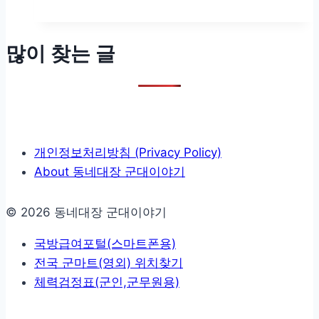
사랑포털/밀리패스), 자주 실수하는 포인트, 전
국 TMO 역 목록과 네이버 지도 검색 링크까지
한 번에 정리했습니다….
많이 찾는 글
개인정보처리방침 (Privacy Policy)
About 동네대장 군대이야기
© 2026 동네대장 군대이야기
국방급여포털(스마트폰용)
전국 군마트(영외) 위치찾기
체력검정표(군인,군무원용)