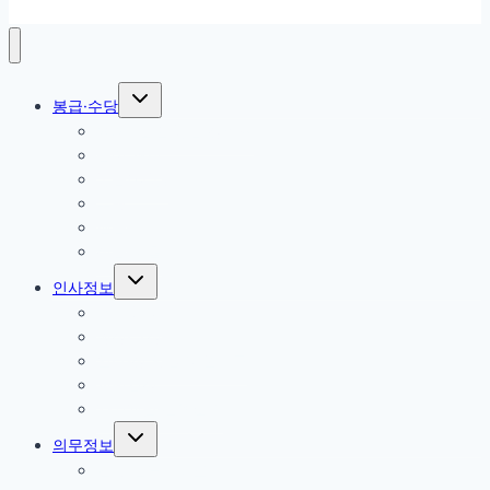
Toggle child menu
봉급·수당
2026 군인 봉급 정액표
급여 조회
봉급(호봉)
수당
연금
적금·대출
Toggle child menu
인사정보
휴가·복지
행정·규정
일·가정 양립 지원제도
체력검정
자기계발·전역준비
Toggle child menu
의무정보
​건강·진료가이드