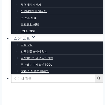
체력검정 계산기
장병내일적금 계산기
군 ​뉴스·소식
군인 할인·혜택
DNDJ 칼럼
일상 꿀팁
일상·상식
전국 템플스테이 찾기
주정차단속 무료 알림신청
무손실 이미지 압축TOOL
OG이미지 링크 메이커
검색 버튼
검
색: