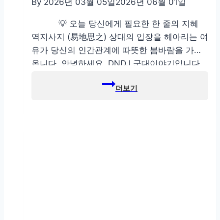
By
2026년 03월 05일
2026년 06월 01일
💡 오늘 당신에게 필요한 한 줄의 지혜
역지사지 (易地思之) 상대의 입장을 헤아리는 여
유가 당신의 인간관계에 따뜻한 봄바람을 가져
옵니다. 안녕하세요. DNDJ 군대이야기입니다.
2026년 3월, 연병장에 부는 따뜻한 봄바람과 함
께 또 한 번 수많은 장병이 사회를 향해 힘찬 발
걸음을 내디디고 있습니다. 최근 주식 시장이 참
으로 어지럽습니다. 삼성전자우 주가가 무섭게
치솟더니, 최근 지정학적…