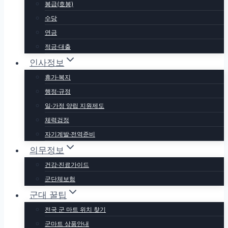
봉급(호봉)
수당
연금
적금·대출
인사정보
휴가·복지
행정·규정
일·가정 양립 지원제도
체력검정
자기계발·전역준비
의무정보
​건강·진료가이드
군단체보험
군대 꿀팁
전국 군 마트 위치 찾기
군마트 상품안내