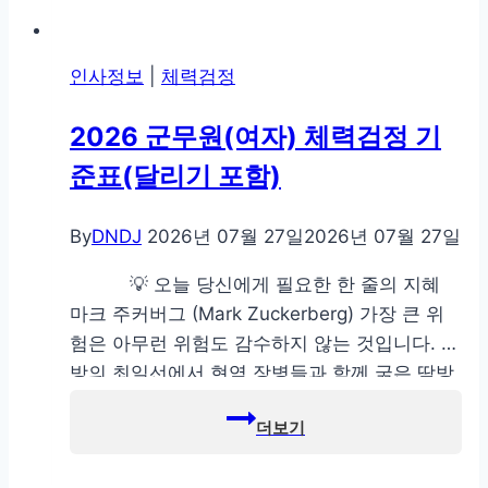
인사정보
|
체력검정
2026 군무원(여자) 체력검정 기
준표(달리기 포함)
By
DNDJ
2026년 07월 27일
2026년 07월 27일
💡 오늘 당신에게 필요한 한 줄의 지혜
마크 주커버그 (Mark Zuckerberg) 가장 큰 위
험은 아무런 위험도 감수하지 않는 것입니다. 국
방의 최일선에서 현역 장병들과 함께 굵은 땀방
울을 흘리며 부대 발전에 이바지하시는 여 군무
원 여러분, 2026년 여자 군무원 체력검정표 최
신 기준을 찾고 계셨습니까? 예비역 상사인 제