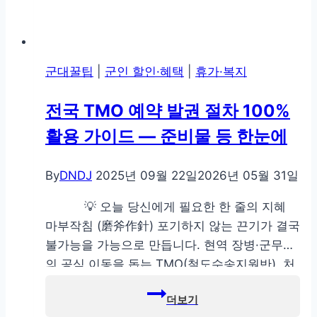
군대꿀팁
|
군인 할인·혜택
|
휴가·복지
전국 TMO 예약 발권 절차 100%
활용 가이드 — 준비물 등 한눈에
By
DNDJ
2025년 09월 22일
2026년 05월 31일
💡 오늘 당신에게 필요한 한 줄의 지혜
마부작침 (磨斧作針) 포기하지 않는 끈기가 결국
불가능을 가능으로 만듭니다. 현역 장병·군무원
의 공식 이동을 돕는 TMO(철도수송지원반). 처
음 이용하는 분도 이 글만 보면 바로 예약→발권
까지 할 수 있도록 자격, 준비물, 방법(현장/나라