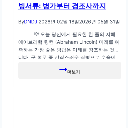
빙서류: 병가부터 경조사까지
By
DNDJ
2026년 02월 18일
2026년 05월 31일
💡 오늘 당신에게 필요한 한 줄의 지혜
에이브러햄 링컨 (Abraham Lincoln) 미래를 예
측하는 가장 좋은 방법은 미래를 창조하는 것입
니다. 군 복무 중 갑작스러운 질병으로 수술이
필요하거나, 사랑하는 가족에게 예기치 못한 불
행이 닥쳤을 때, 군인들이 가장 먼저 하는 현실
적인 고민은 무엇일까요? 바로 “내 소중한 정기
휴가(연가)를 써야 하나?”라는 걱정입니다. 고된
훈련과…