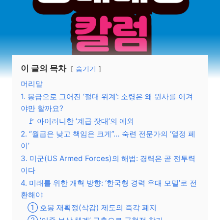
이 글의 목차
숨기기
머리말
1. 봉급으로 그어진 ‘절대 위계’: 소령은 왜 원사를 이겨
야만 할까요?
🚩 아이러니한 ‘계급 잣대’의 예외
2. “월급은 낮고 책임은 크게”… 숙련 전문가의 ‘열정 페
이’
3. 미군(US Armed Forces)의 해법: 경력은 곧 전투력
이다
4. 미래를 위한 개혁 방향: ‘한국형 경력 우대 모델’로 전
환해야
① 호봉 재획정(삭감) 제도의 즉각 폐지