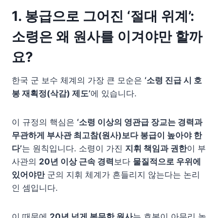
1. 봉급으로 그어진 ‘절대 위계’:
소령은 왜 원사를 이겨야만 할까
요?
한국 군 보수 체계의 가장 큰 모순은
‘소령 진급 시 호
봉 재획정(삭감) 제도’
에 있습니다.
이 규정의 핵심은
‘소령 이상의 영관급 장교는 경력과
무관하게 부사관 최고참(원사)보다 봉급이 높아야 한
다’
는 원칙입니다. 소령이 가진
지휘 책임과 권한
이 부
사관의
20년 이상 근속 경력
보다
물질적으로 우위에
있어야만
군의 지휘 체계가 흔들리지 않는다는 논리
인 셈입니다.
이 때문에
20년 넘게 복무한 원사
는 호봉이 아무리 높