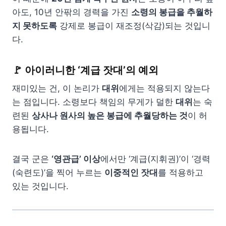
아도, 10년 안팎의 경력을 가진
소령의 봉급을 추월하
지 못하도록
강제로 봉급이 재조정(삭감)되는 것입니
다.
🚩 아이러니한 ‘계급 잣대’의 예외
재미있는 건, 이 논리가
대위
에게는 적용되지 않는다
는 점입니다. 소령보다 책임의 무게가 덜한
대위
는 숙
련된
상사나 원사의 높은 봉급에 추월당하는 것
이 허
용됩니다.
결국 군은
‘영관급’ 이상
에서만 ‘계급(지휘권)’이 ‘경력
(숙련도)’을 찍어 누르는
이중적인 잣대
를 적용하고
있는 것입니다.