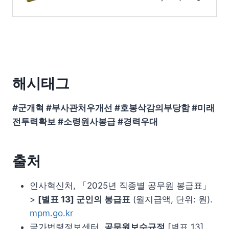
해시태그
#군개혁 #부사관처우개선 #호봉삭감의부당함 #미래
전투력확보 #소령원사봉급 #경력우대
출처
인사혁신처, 「2025년 직종별 공무원 봉급표」
>
[별표 13] 군인의 봉급표
(월지급액, 단위: 원).
mpm.go.kr
국가법령정보센터,
공무원보수규정
[별표 13]