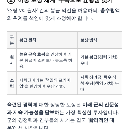
‘소령 vs. 원사’ 간의 봉급 역전을 허용하되,
총수령액
의 위계
를 책임에 맞게 조정해야 합니다.
구
봉급 원칙
보상 방식
분
높은 근속 호봉
을 인정하여 기
원
기본 봉급(경력 가치)
본 봉급이 소령보다 높도록 허
사
우대
용.
지휘 장려금, 특수 직
소
지휘권이라는
‘책임의 프리미
책 수당(책임 가치)
우
령
엄’
을 반영하여 수당 강화.
대
숙련된 경력
에 대한 정당한 보상은
미래 군의 전문성
과 지속 가능성을 담보
하는 가장 확실한 투자입니다.
군의 경쟁력과 간부들의 사기는 결국
‘합리적인 대
우’
에서 시작됩니다.